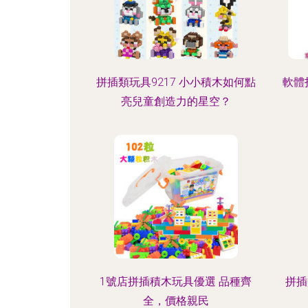
拼插類玩具9217 小小積木如何點
軟體
亮兒童創造力的星空？
1號店拼插積木玩具優選 品種齊
拼插
全，價格親民