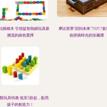
扣插積木 引領益智熱銷玩具新
摩比世界“回到未來”70317套
潮流的綠色選擇
份拼插時光的珍藏禮
類玩具特惠 低至3折起，點亮
孩子的創造力！