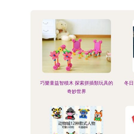
巧樂童益智積木 探索拼插類玩具的
冬日
奇妙世界