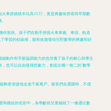
火車拼插積木玩具6532，更是將趣味拼搭與早期數
臺。
種幾何形狀。孩子們在動手拼插火車車廂、車頭、軌道
低了學習的枯燥感，能有效激發幼兒對數學的興趣和好
精細動作和手眼協調能力的也培養了孩子的耐心與專注
車，也可以自由發揮想象力，創造出獨一無二的“數學
玩具能夠更便捷地走進千家萬戶。家長們在選購時，不僅
插聲和繽紛的色彩中，為學齡前兒童鋪就了一條通往數