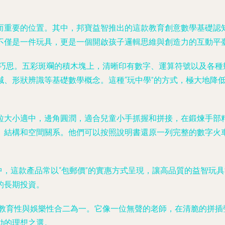
重要的位置。其中，邦寶益智推出的這款教育創意數學基礎認知
不僅是一件玩具，更是一個開啟孩子邏輯思維與創造力的互動平
富有巧思。五彩斑斕的積木塊上，清晰印有數字、運算符號以及各
減、形狀辨識等基礎數學概念。這種“玩中學”的方式，極大地降
粒大小適中，邊角圓潤，適合兒童小手抓握和拼接，在鍛煉手部
、結構和空間關系。他們可以按照說明書還原一列完整的數字火
鋪中，這款產品常以“包郵價”的實惠方式呈現，讓高品質的益智
的長期投資。
將教育性與娛樂性合二為一。它像一位無聲的老師，在清脆的拼
動的理想之選。