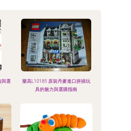
南與選
樂高L10185 原裝丹麥進口拼插玩
具的魅力與選購指南