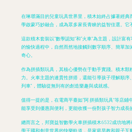
在琳瑯滿目的兒童玩具世界里，積木始終占據著經典而
學啟蒙巧妙融合，成為眾多家長青睞的益智佳選。它
這款積木套裝以“數學認知”和“火車”為主題，設計
的愉快過程中，自然而然地接觸到數字順序、簡單加
奇心。
作為拼插類玩具，其核心優勢在于動手實踐。積木顆
力。火車主題的連貫性拼搭，還能引導孩子理解順序
列車”，體驗從無到有的創造樂趣與成就感。
值得一提的是，在電商平臺如“阿.拼插類玩具”等店
能享受到優惠與便利，更能收獲一份對孩子智力成長
總而言之，邦寶益智數學火車拼插積木6532成功地
學王國和創意世界的快樂軌道，是家庭早教和親子互