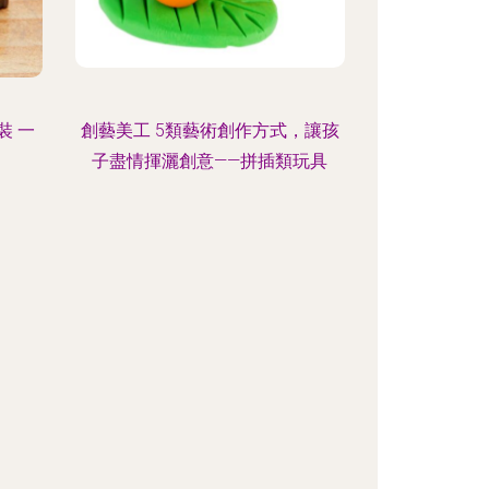
裝 一
創藝美工 5類藝術創作方式，讓孩
子盡情揮灑創意——拼插類玩具