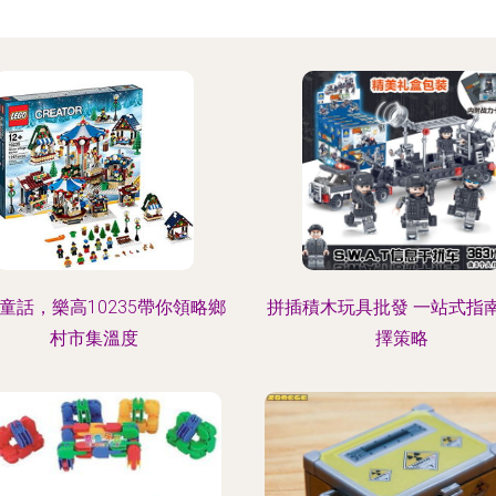
童話，樂高10235帶你領略鄉
拼插積木玩具批發 一站式指
村市集溫度
擇策略