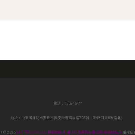
電話：1562464**
地址：山東省濰坊市安丘市興安街道商場路705號（3V路口東6米路北）
T © 2026
M.YTTSU.COM.CN
拼插類玩具
濰坊玖盈商貿有限公司
拼插類玩具
版權所